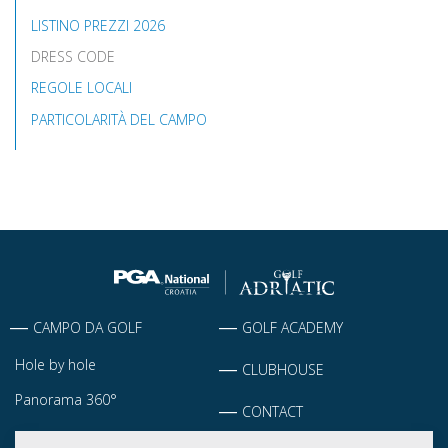
LISTINO PREZZI 2026
DRESS CODE
REGOLE LOCALI
PARTICOLARITÀ DEL CAMPO
CAMPO DA GOLF
GOLF ACADEMY
Hole by hole
CLUBHOUSE
Panorama 360°
CONTACT