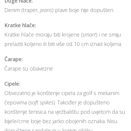
Duge hlače:
Denim (traper,
jeans
) plave boje nije dopušten.
Kratke hlače:
Kratke hlače moraju biti krojene (
smart
) i ne smiju
prelaziti koljeno ili biti više od 10 cm iznad koljena.
Čarape:
Čarape su obavezne
Cipele:
Obvezatno je korištenje cipela za golf s mekanim
čepovima (
soft spikes
). Također je dopušteno
korištenje tenisica na vježbalištu pod uvjetom da su
bijele/crne boje bez jarko obojenih oznaka. Nisu
dopuštene sandale ni u kojem obliku.